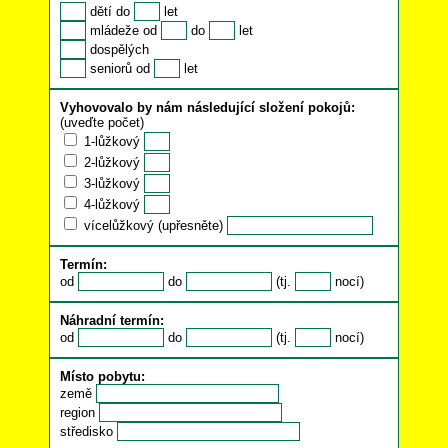
dětí do
let
mládeže od
do
let
dospělých
seniorů od
let
Vyhovovalo by nám následující složení pokojů:
(uveďte počet)
1-lůžkový
2-lůžkový
3-lůžkový
4-lůžkový
vícelůžkový (upřesněte)
Termín:
od
do
(tj.
nocí)
Náhradní termín:
od
do
(tj.
nocí)
Místo pobytu:
země
region
středisko