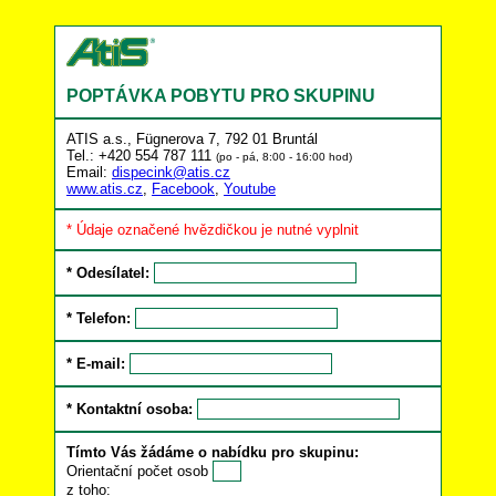
POPTÁVKA POBYTU PRO SKUPINU
ATIS a.s., Fügnerova 7, 792 01 Bruntál
Tel.: +420 554 787 111
(po - pá, 8:00 - 16:00 hod)
Email:
dispecink@atis.cz
www.atis.cz
,
Facebook
,
Youtube
* Údaje označené hvězdičkou je nutné vyplnit
* Odesílatel:
* Telefon:
* E-mail:
* Kontaktní osoba:
Tímto Vás žádáme o nabídku pro skupinu:
Orientační počet osob
z toho: