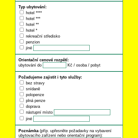
Typ ubytování:
hotel ****
hotel ***
hotel **
hotel *
rekreační středisko
penzion
jiné
Orientační cenové rozpětí:
ubytování do
Kč / osoba / pobyt
Požadujeme zajistit i tyto služby:
bez stravy
snídaně
polopenze
plná penze
doprava
nástupní místo
jiné
Poznámka
(příp. upřesněte požadavky na vybavení
ubytovacího zařízení nebo orientační program):